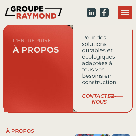
Nous 
ON : 613 233-4833
QC : 819 777-7770
Pour des
L’ENTREPRISE
solutions
À PROPOS
durables et
écologiques
adaptées à
tous vos
besoins en
construction,
CONTACTEZ-
NOUS
À PROPOS