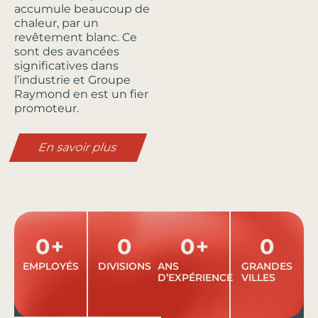
accumule beaucoup de
chaleur, par un
revêtement blanc. Ce
sont des avancées
significatives dans
l’industrie et Groupe
Raymond en est un fier
promoteur.
En savoir plus
0
+
0
0
+
0
EMPLOYÉS
DIVISIONS
ANS
GRANDES
D’EXPÉRIENCE
VILLES